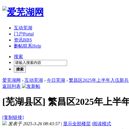
互动芜湖
门户
Portal
资讯
BBS
删帖联系
Help
搜索
搜索
爱芜湖网
›
互动芜湖
›
今日芜湖
›
繁昌区2025年上半年入伍新
返回列表
[芜湖县区]
繁昌区2025年上
[复制链接]
发表于 2025-3-26 08:43:57
|
显示全部楼层
|
阅读模式