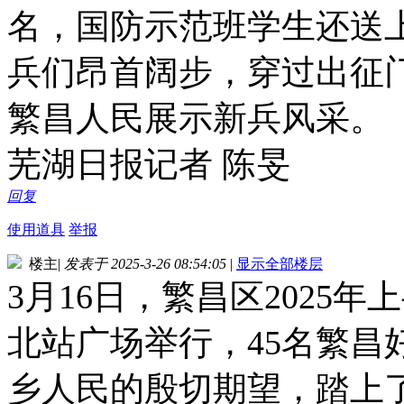
名，国防示范班学生还送
兵们昂首阔步，穿过出征
繁昌人民展示新兵风采。
芜湖日报记者 陈旻
回复
使用道具
举报
楼主
|
发表于 2025-3-26 08:54:05
|
显示全部楼层
3月16日，繁昌区2025
北站广场举行，45名繁昌
乡人民的殷切期望，踏上