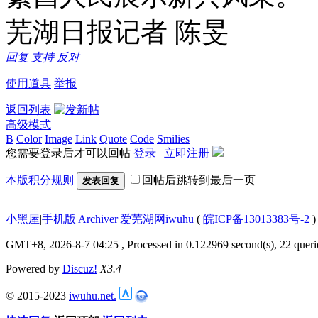
芜湖日报记者 陈旻
回复
支持
反对
使用道具
举报
返回列表
高级模式
B
Color
Image
Link
Quote
Code
Smilies
您需要登录后才可以回帖
登录
|
立即注册
本版积分规则
回帖后跳转到最后一页
发表回复
小黑屋
|
手机版
|
Archiver
|
爱芜湖网iwuhu
(
皖ICP备13013383号-2
)
|
GMT+8, 2026-8-7 04:25
, Processed in 0.122969 second(s), 22 queri
Powered by
Discuz!
X3.4
© 2015-2023
iwuhu.net.