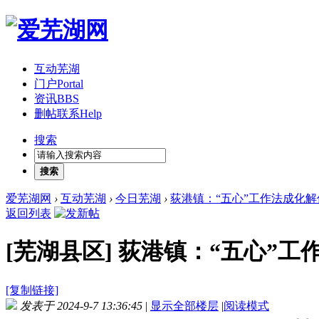
互动芜湖
门户
Portal
资讯
BBS
删帖联系
Help
搜索
搜索
爱芜湖网
›
互动芜湖
›
今日芜湖
›
荻港镇：“五心”工作法成化
返回列表
[芜湖县区]
荻港镇：“五心”工
[复制链接]
发表于 2024-9-7 13:36:45
|
显示全部楼层
|
阅读模式