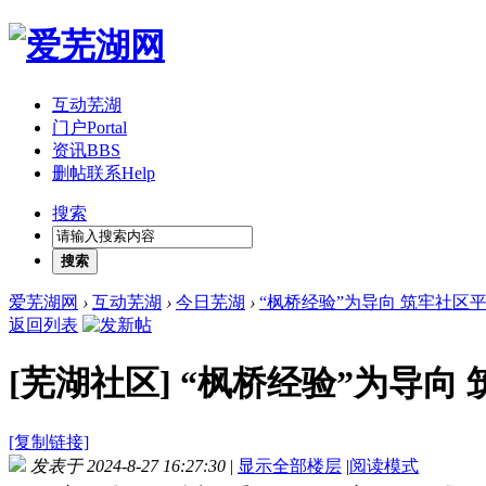
互动芜湖
门户
Portal
资讯
BBS
删帖联系
Help
搜索
搜索
爱芜湖网
›
互动芜湖
›
今日芜湖
›
“枫桥经验”为导向 筑牢社区
返回列表
[芜湖社区]
“枫桥经验”为导向
[复制链接]
发表于 2024-8-27 16:27:30
|
显示全部楼层
|
阅读模式