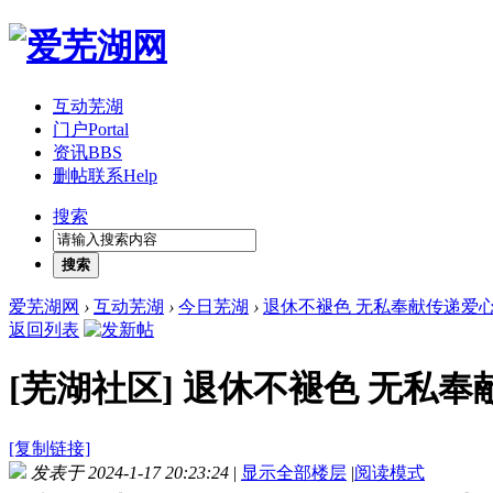
互动芜湖
门户
Portal
资讯
BBS
删帖联系
Help
搜索
搜索
爱芜湖网
›
互动芜湖
›
今日芜湖
›
退休不褪色 无私奉献传递爱
返回列表
[芜湖社区]
退休不褪色 无私奉
[复制链接]
发表于 2024-1-17 20:23:24
|
显示全部楼层
|
阅读模式