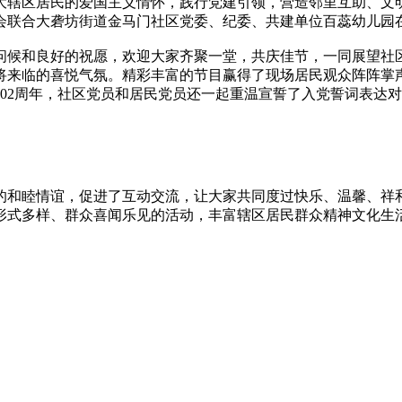
辖区居民的爱国主义情怀，践行党建引领，营造邻里互助、文明
联合大砻坊街道金马门社区党委、纪委、共建单位百蕊幼儿园在
问候和良好的祝愿，欢迎大家齐聚一堂，共庆佳节，一同展望社
将来临的喜悦气氛。精彩丰富的节目赢得了现场居民观众阵阵掌
02周年，社区党员和居民党员还一起重温宣誓了入党誓词表达
的和睦情谊，促进了互动交流，让大家共同度过快乐、温馨、祥
形式多样、群众喜闻乐见的活动，丰富辖区居民群众精神文化生