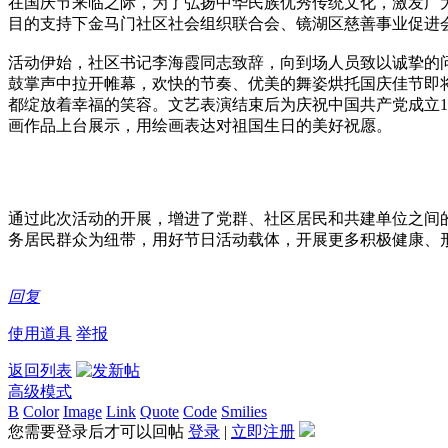
在国庆节来临之际，为了弘扬中华民族优秀传统文化，激发广大
目的支持下金马门社区社会组织联合会、镜湖区慈善事业促进会
活动伊始，社区书记李海霞同志致辞，向到场人员致以诚挚的
鼓掌声中拉开帷幕，欢快的节奏、优美的舞姿烘托国庆佳节即
都绽放着幸福的笑容。文艺表演结束后为庆祝中国共产党成立1
画作品上台展示，用绘画表达对祖国生日的美好祝愿。
通过此次活动的开展，增进了党群、社区居民和共建单位之间
务居民群众为纽带，用好节日活动载体，开展更多积极健康、
回复
使用道具
举报
返回列表
高级模式
B
Color
Image
Link
Quote
Code
Smilies
您需要登录后才可以回帖
登录
|
立即注册