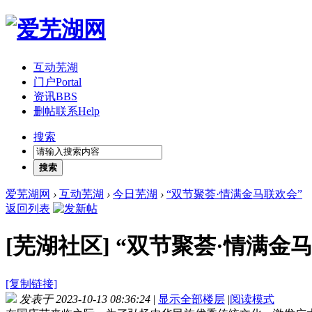
互动芜湖
门户
Portal
资讯
BBS
删帖联系
Help
搜索
搜索
爱芜湖网
›
互动芜湖
›
今日芜湖
›
“双节聚荟·情满金马联欢会”
返回列表
[芜湖社区]
“双节聚荟·情满金
[复制链接]
发表于 2023-10-13 08:36:24
|
显示全部楼层
|
阅读模式