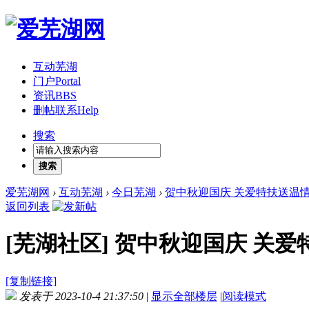
互动芜湖
门户
Portal
资讯
BBS
删帖联系
Help
搜索
搜索
爱芜湖网
›
互动芜湖
›
今日芜湖
›
贺中秋迎国庆 关爱特扶送温
返回列表
[芜湖社区]
贺中秋迎国庆 关爱
[复制链接]
发表于 2023-10-4 21:37:50
|
显示全部楼层
|
阅读模式