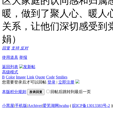
区大家庭的认同感和归属
暖，做到了聚人心、暖人
关系，让他们深切感受到
娟）
回复
支持
反对
使用道具
举报
返回列表
高级模式
B
Color
Image
Link
Quote
Code
Smilies
您需要登录后才可以回帖
登录
|
立即注册
本版积分规则
回帖后跳转到最后一页
发表回复
小黑屋
|
手机版
|
Archiver
|
爱芜湖网iwuhu
(
皖ICP备13013383号-2
)
|