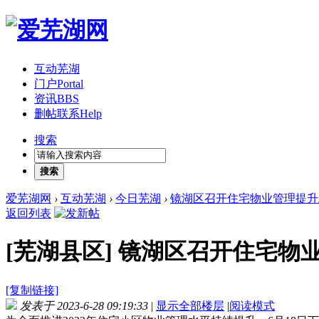
互动芜湖
门户
Portal
资讯
BBS
删帖联系
Help
搜索
搜索
爱芜湖网
›
互动芜湖
›
今日芜湖
›
镜湖区召开住宅物业管理提升
返回列表
[芜湖县区]
镜湖区召开住宅物
[复制链接]
发表于 2023-6-28 09:19:33
|
显示全部楼层
|
阅读模式