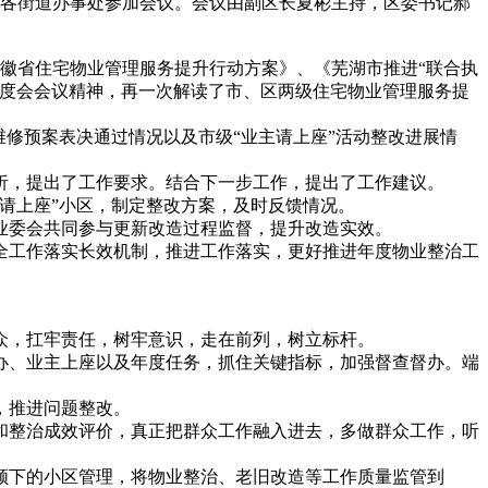
位、各街道办事处参加会议。会议由副区长夏彬主持，区委书记郝
安徽省住宅物业管理服务提升行动方案》、《芜湖市推进“联合执
调度会会议精神，再一次解读了市、区两级住宅物业管理服务提
修预案表决通过情况以及市级“业主请上座”活动整改进展情
析，提出了工作要求。结合下一步工作，提出了工作建议。
请上座”小区，制定整改方案，及时反馈情况。
业委会共同参与更新改造过程监督，提升改造实效。
全工作落实长效机制，推进工作落实，更好推进年度物业整治工
众，扛牢责任，树牢意识，走在前列，树立标杆。
办、业主上座以及年度任务，抓住关键指标，加强督查督办。端
，推进问题整改。
和整治成效评价，真正把群众工作融入进去，多做群众工作，听
领下的小区管理，将物业整治、老旧改造等工作质量监管到