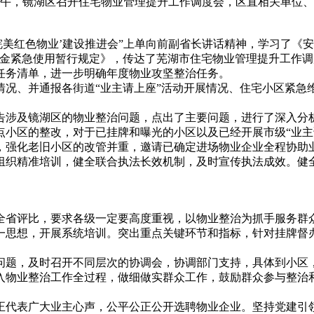
8日下午，镜湖区召开住宅物业管理提升工作调度会，区直相关单
皖美红色物业’建设推进会”上单向前副省长讲话精神，学习了《
资金紧急使用暂行规定》，传达了芜湖市住宅物业管理提升工作
作任务清单，进一步明确年度物业攻坚整治任务。
况、并通报各街道“业主请上座”活动开展情况、住宅小区紧急维
告涉及镜湖区的物业整治问题，点出了主要问题，进行了深入分
点小区的整改，对于已挂牌和曝光的小区以及已经开展市级“业主
，强化老旧小区的改管并重，邀请已确定进场物业企业全程协助
组织精准培训，健全联合执法长效机制，及时宣传执法成效。健
全省评比，要求各级一定要高度重视，以物业整治为抓手服务群
一思想，开展系统培训。突出重点关键环节和指标，针对挂牌督
问题，及时召开不同层次的协调会，协调部门支持，具体到小区
入物业整治工作全过程，做细做实群众工作，鼓励群众参与整治
正代表广大业主心声，公平公正公开选聘物业企业。坚持党建引