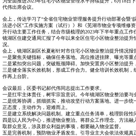
为全面推进2023年住宅小区物业管理水平持续提升，6月1
代伟出席会议。
会上，传达学习了“全省住宅物业管理服务提升行动部署会暨‘
法进小区”工作实施方案（试行）》和《芜湖市物业专项维修
升行动主要工作任务，结合市级梳理的2023年下半年重点工
镜湖区住建交通局汇报了今年以来全区住宅小区物业整治提升情
况。
会上，镜湖区副区长夏彬针对市住宅小区物业整治提升情况报
一是聚焦关键指标，确保任务落地。高位推进挂牌、曝光等重
二是紧扣突出问题，突破瓶颈障碍。加快安置房小区整治提升
三是健全落实长效机制，形成工作合力。健全培训长效机制，
作再上台阶。
会议最后，区委书记郝代伟同志提出工作要求。
一是扛牢主体责任，树牢宗旨意识。今年镜湖区物业整治要与
二是统筹协调，抓细抓实，推动攻坚行动方案落地。进一步统
正态度，主动作为，迎难而上。
三是建立系统解决问题机制。建立重点任务清单，梳理阶段性
四是以人民为中心，推进物业整治。将群众工作理念、方法融
取群众意见，涉及群众利益的事项，都要融入物业监督。
五是完善机制，预防物业矛盾发生。引导业主大会依法依规真