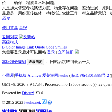
位，，确保工程质量不出问题。
六是加大督查考核奖惩力度。物业存在问题、整治进展，原则
最后是，用好宣传媒体，持续推进党建工作，树立品牌意识，
回复
使用道具
举报
返回列表
高级模式
B
Color
Image
Link
Quote
Code
Smilies
您需要登录后才可以回帖
登录
|
立即注册
本版积分规则
回帖后跳转到最后一页
发表回复
小黑屋
|
手机版
|
Archiver
|
爱芜湖网iwuhu
(
皖ICP备13013383号-2
)
|
GMT+8, 2026-8-9 17:34
, Processed in 0.135608 second(s), 22 queri
Powered by
Discuz!
X3.4
© 2015-2023
iwuhu.net.
快速回复
返回顶部
返回列表