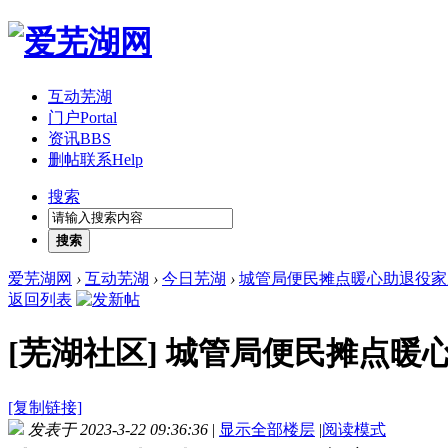
互动芜湖
门户
Portal
资讯
BBS
删帖联系
Help
搜索
搜索
爱芜湖网
›
互动芜湖
›
今日芜湖
›
城管局便民摊点暖心助退役家
返回列表
[芜湖社区]
城管局便民摊点暖
[复制链接]
发表于 2023-3-22 09:36:36
|
显示全部楼层
|
阅读模式