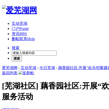
互动芜湖
门户
Portal
资讯
BBS
删帖联系
Help
搜索
搜索
爱芜湖网
›
互动芜湖
›
今日芜湖
›
藕香园社区:开展“欢乐邻聚藕香
返回列表
[芜湖社区]
藕香园社区:开展“
服务活动