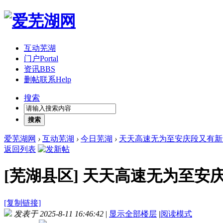
互动芜湖
门户
Portal
资讯
BBS
删帖联系
Help
搜索
搜索
爱芜湖网
›
互动芜湖
›
今日芜湖
›
天天高速无为至安庆段又有新
返回列表
[芜湖县区]
天天高速无为至安
[复制链接]
发表于 2025-8-11 16:46:42
|
显示全部楼层
|
阅读模式