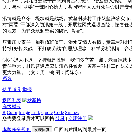
6月26日，第九批选派干部来到黄墓村报到，恰逢进入汛期，
队，与村“两委”干部同心协力，共同守护人民群众生命财产安
汛情就是命令，堤坝就是战场。黄墓村驻村工作队坚决落实市
村“两委”干部深入防汛第一线，开展拉网式巡堤查险，按责
的地方，为群众筑起坚实的防汛“高墙”。
压紧压实责任，加强值班值守。洪水无情人有情，黄墓村驻村
持“打好持久战，不打疲劳战”的思想理念，科学分析汛情，
“水不退人不退，坚持就是胜利，我们多辛苦一点，老百姓就少
责任重大，村民普遍反应防汛条件较差，黄墓村驻村工作队立
更大力量。（文：周一鸣 图：闫陈东）
回复
使用道具
举报
返回列表
高级模式
B
Color
Image
Link
Quote
Code
Smilies
您需要登录后才可以回帖
登录
|
立即注册
本版积分规则
回帖后跳转到最后一页
发表回复