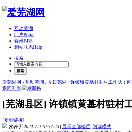
互动芜湖
门户
Portal
资讯
BBS
删帖联系
Help
搜索
搜索
爱芜湖网
›
互动芜湖
›
今日芜湖
›
许镇镇黄墓村驻村工作队：闻
返回列表
[芜湖县区]
许镇镇黄墓村驻村工
[复制链接]
发表于 2024-7-9 10:37:25
|
显示全部楼层
|
阅读模式