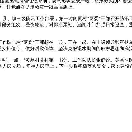
南陵县出现持续性强降雨，防汛形势复杂严峻，防汛救灾刻不容缓
全，让党旗在防汛救灾一线高高飘扬。
、县、镇三级防汛工作部署，第一时间同村“两委”干部召开防汛
任堤段分组次、昼夜轮流，对排涝泵站、涵闸斗门加强日常巡查，
工作队与村“两委”干部想在一起，干在一起。在上级领导和帮扶
合理安排值守，做好后勤保障，坚决克服退水期间的麻痹思想和高
担心一点。”黄墓村驻村第一书记、工作队队长张健说。黄墓村防
足人民立场，坚持人民至上，下一步将积极落实资金，落实建设