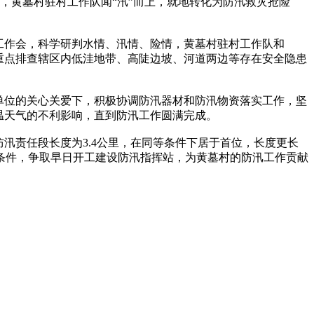
，黄墓村驻村工作队闻“汛”而上，就地转化为防汛救灾抢险
工作会，科学研判水情、汛情、险情，黄墓村驻村工作队和
重点排查辖区内低洼地带、高陡边坡、河道两边等存在安全隐患
单位的关心关爱下，积极协调防汛器材和防汛物资落实工作，坚
温天气的不利影响，直到防汛工作圆满完成。
汛责任段长度为3.4公里，在同等条件下居于首位，长度更长
条件，争取早日开工建设防汛指挥站，为黄墓村的防汛工作贡献