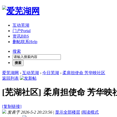
互动芜湖
门户
Portal
资讯
BBS
删帖联系
Help
搜索
搜索
爱芜湖网
›
互动芜湖
›
今日芜湖
›
柔肩担使命 芳华映社区
返回列表
[芜湖社区]
柔肩担使命 芳华映
[复制链接]
发表于 2026-5-2 20:23:56
|
显示全部楼层
|
阅读模式